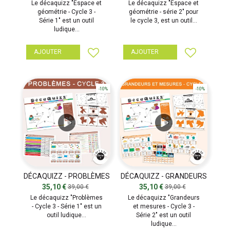
Le décaquizz "Espace et
Le décaquizz "Espace et
géométrie - Cycle 3 -
géométrie - série 2" pour
Série 1" est un outil
le cycle 3, est un outil...
ludique...
AJOUTER
AJOUTER
-10%
-10%
DÉCAQUIZZ - PROBLÈMES
DÉCAQUIZZ - GRANDEURS
- SÉRIE 1
MESURES - SÉRIE 1
35,10 €
35,10 €
39,00 €
39,00 €
Le décaquizz "Problèmes
Le décaquizz "Grandeurs
- Cycle 3 - Série 1" est un
et mesures - Cycle 3 -
outil ludique...
Série 2" est un outil
ludique...