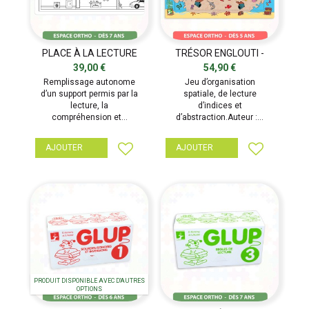
PLACE À LA LECTURE
TRÉSOR ENGLOUTI -
JUNIOR - 2 THÈMES
RÉÉDUCATEUR
39,00 €
54,90 €
SUPPLÉMENTAIRES -...
Remplissage autonome
Jeu d’organisation
d’un support permis par la
spatiale, de lecture
lecture, la
d’indices et
compréhension et...
d’abstraction.Auteur :...
AJOUTER
AJOUTER
PRODUIT DISPONIBLE AVEC D'AUTRES
OPTIONS