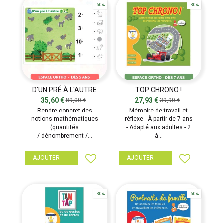
-60%
-30%
D'UN PRÉ À L'AUTRE
TOP CHRONO !
RÉÉDUCATEURS
35,60 €
27,93 €
89,00 €
39,90 €
Rendre concret des
Mémoire de travail et
notions mathématiques
réflexe - À partir de 7 ans
(quantités
- Adapté aux adultes - 2
/ dénombrement /...
à...
AJOUTER
AJOUTER
-30%
-60%