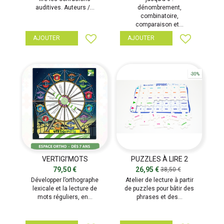
auditives. Auteurs /...
dénombrement,
combinatoire,
comparaison et...
AJOUTER
AJOUTER
-30%
VERTIGI’MOTS
PUZZLES À LIRE 2
HISTOIRES NOÉ / RÉMI
79,50 €
26,95 €
38,50 €
Développer l’orthographe
Atelier de lecture à partir
lexicale et la lecture de
de puzzles pour bâtir des
mots réguliers, en...
phrases et des...