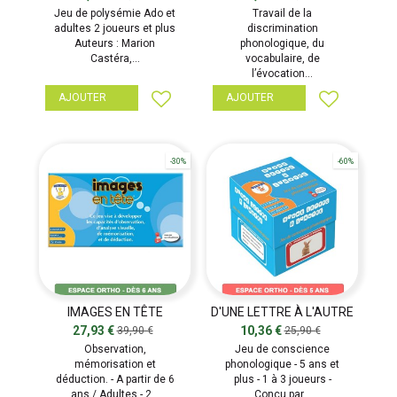
Jeu de polysémie Ado et
Travail de la
adultes 2 joueurs et plus
discrimination
Auteurs : Marion
phonologique, du
Castéra,...
vocabulaire, de
l’évocation...
AJOUTER
AJOUTER
-30%
-60%
IMAGES EN TÊTE
D'UNE LETTRE À L'AUTRE
27,93 €
10,36 €
39,90 €
25,90 €
Observation,
Jeu de conscience
mémorisation et
phonologique - 5 ans et
déduction. - A partir de 6
plus - 1 à 3 joueurs -
ans / Adultes - 2...
Conçu par...