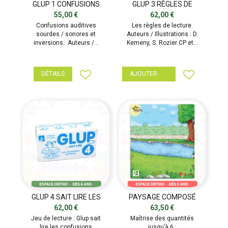
GLUP 1 CONFUSIONS
GLUP 3 RÈGLES DE
AUDITIVES
LECTURE
55,00 €
62,00 €
Confusions auditives
Les règles de lecture.
sourdes / sonores et
Auteurs / Illustrations : D.
inversions. Auteurs /...
Kemeny, S. Rozier CP et...
DÉTAILS
AJOUTER
GLUP 4 SAIT LIRE LES
PAYSAGE COMPOSÉ
CONFUSIONS AUDITIVES
(RÉÉDUCATEURS)
62,00 €
63,50 €
Jeu de lecture : Glup sait
Maîtrise des quantités
lire les confusions
jusqu’à 6 :