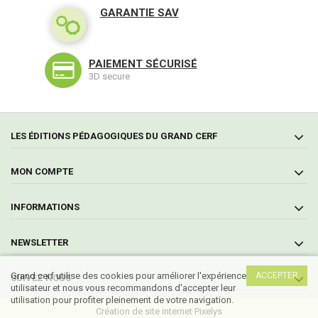
GARANTIE SAV
PAIEMENT SÉCURISÉ
3D secure
LES ÉDITIONS PÉDAGOGIQUES DU GRAND CERF
MON COMPTE
INFORMATIONS
NEWSLETTER
Grand cerf utilise des cookies pour améliorer l'expérience
ACCEPTER
SUIVEZ NOUS
utilisateur et nous vous recommandons d'accepter leur
utilisation pour profiter pleinement de votre navigation.
Création de site internet Pixelys