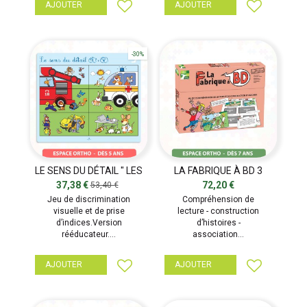
AJOUTER
AJOUTER
-30%
LE SENS DU DÉTAIL " LES
LA FABRIQUE À BD 3
MOYENS DE SECOURS"
THEMES : BONNES FÊTES,
37,38 €
72,20 €
53,40 €
HALLOWEEN,...
Jeu de discrimination
Compréhension de
visuelle et de prise
lecture - construction
d’indices.Version
d’histoires -
rééducateur....
association...
AJOUTER
AJOUTER