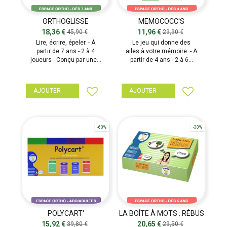
ORTHOGLISSE
MEMOCOCC'S
18,36 €
11,96 €
45,90 €
29,90 €
Lire, écrire, épeler. - À
Le jeu qui donne des
partir de 7 ans - 2 à 4
ailes à votre mémoire. - A
joueurs - Conçu par une...
partir de 4 ans - 2 à 6...
AJOUTER
AJOUTER
-60%
-30%
POLYCART'
LA BOÎTE À MOTS : RÉBUS
15,92 €
20,65 €
39,80 €
29,50 €