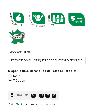
PRÉVENEZ-MOI LORSQUE LE PRODUIT EST DISPONIBLE
Disponibilités en fonction de l'état de l'article:
Neuf
Très bon
Time left:
24
d.
19
:
08
:
35
49,28 €