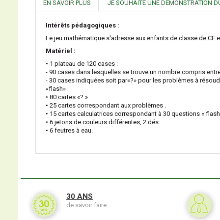
EN SAVOIR PLUS
JE SOUHAITE UNE DÉMONSTRATION D
Intérêts pédagogiques :
Le jeu mathématique s'adresse aux enfants de classe de CE e
Matériel :
• 1 plateau de 120 cases :
- 90 cases dans lesquelles se trouve un nombre compris entre
- 30 cases indiquées soit par«?» pour les problèmes à résoudr
«flash»
• 80 cartes «? »
• 25 cartes correspondant aux problèmes .
• 15 cartes calculatrices correspondant à 30 questions « flash 
• 6 jetons de couleurs différentes, 2 dés.
• 6 feutres à eau.
30 ANS
de savoir faire