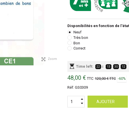
Disponibilités en fonction de l'état
Neuf
Très bon
Bon
Correct
Zoom
Time left:
22
d.
13
:
30
:
12
48,00 €
TTC
120,00 €
TTC
-60%
Réf:
GS0309
AJOUTER