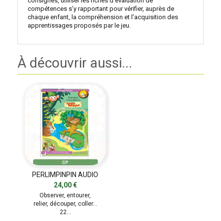
consignes, utiliser les fiches d’évaluation de
compétences s’y rapportant pour vérifier, auprès de
chaque enfant, la compréhension et l’acquisition des
apprentissages proposés par le jeu.
À découvrir aussi...
PERLIMPINPIN AUDIO
ÉVALUATION DE
24,00 €
COMPÉTENCES
Observer, entourer,
relier, découper, coller…
22...