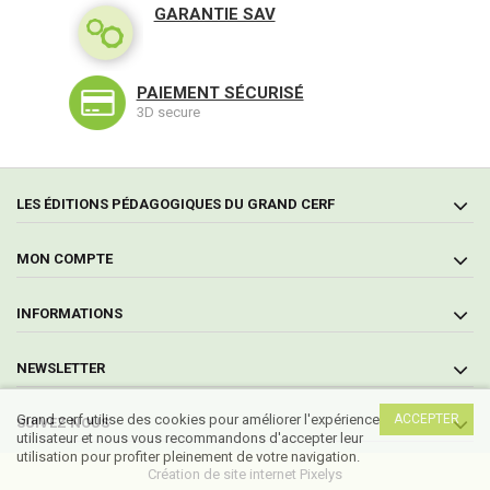
GARANTIE SAV
PAIEMENT SÉCURISÉ
3D secure
LES ÉDITIONS PÉDAGOGIQUES DU GRAND CERF
MON COMPTE
INFORMATIONS
NEWSLETTER
Grand cerf utilise des cookies pour améliorer l'expérience
ACCEPTER
SUIVEZ NOUS
utilisateur et nous vous recommandons d'accepter leur
utilisation pour profiter pleinement de votre navigation.
Création de site internet Pixelys