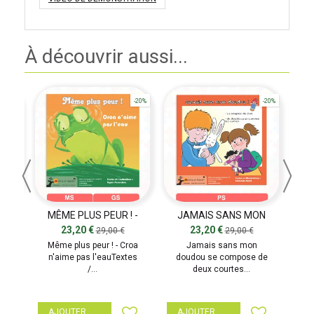
À découvrir aussi...
-20%
-20%
-20%
S EN
MÊME PLUS PEUR ! -
JAMAIS SANS MON
CL
CROA N'AIME PAS L'EAU
DOUDOU (2 HISTOIRES)
23,20 €
23,20 €
29,00 €
29,00 €
nt
Même plus peur ! - Croa
Jamais sans mon
en
n'aime pas l'eauTextes
doudou se compose de
h
/...
deux courtes...
AJOUTER
AJOUTER
A