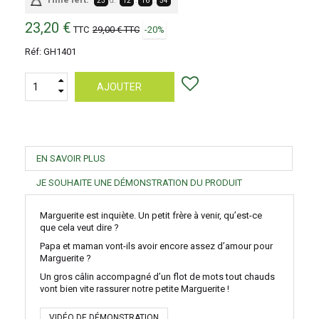
23
d.
12
:
16
:
54
23,20 €
TTC
29,00 €
TTC
-20%
Réf:
GH1401
AJOUTER
EN SAVOIR PLUS
JE SOUHAITE UNE DÉMONSTRATION DU PRODUIT
Marguerite est inquiète. Un petit frère à venir, qu’est-ce
que cela veut dire ?
Papa et maman vont-ils avoir encore assez d’amour pour
Marguerite ?
Un gros câlin accompagné d’un flot de mots tout chauds
vont bien vite rassurer notre petite Marguerite !
VIDÉO DE DÉMONSTRATION