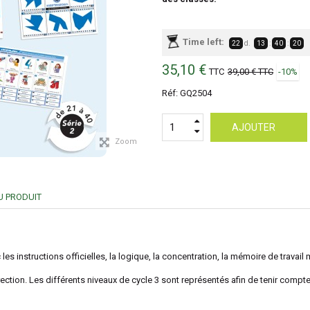
Time left:
22
d.
13
:
40
:
19
35,10 €
TTC
39,00 €
TTC
-10%
Réf:
GQ2504
AJOUTER
Zoom
U PRODUIT
 instructions officielles, la logique, la concentration, la mémoire de travail m
ction. Les différents niveaux de cycle 3 sont représentés afin de tenir compte