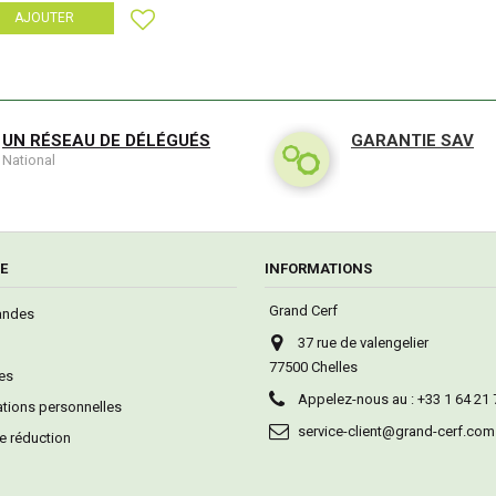
AJOUTER
UN RÉSEAU DE DÉLÉGUÉS
GARANTIE SAV
National
E
INFORMATIONS
Grand Cerf
ndes
37 rue de valengelier
77500 Chelles
es
Appelez-nous au :
+33 1 64 21 
tions personnelles
service-client@grand-cerf.com
e réduction