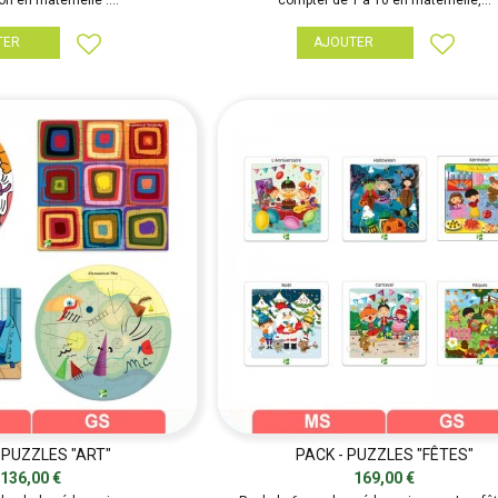
n en maternelle :...
compter de 1 à 10 en maternelle,...
TER
AJOUTER
 PUZZLES "ART"
PACK - PUZZLES "FÊTES"
136,00 €
169,00 €