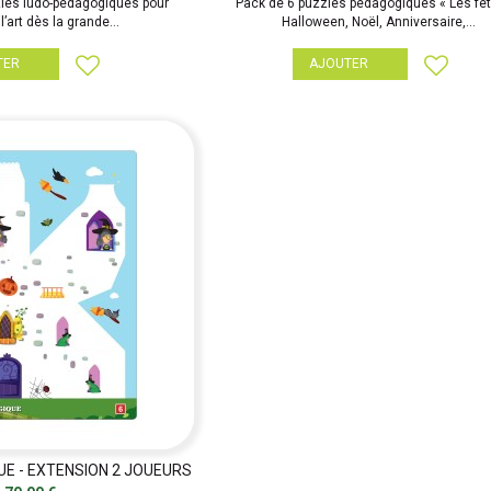
zles ludo-pédagogiques pour
Pack de 6 puzzles pédagogiques « Les fêt
l’art dès la grande...
Halloween, Noël, Anniversaire,...
TER
AJOUTER
UE - EXTENSION 2 JOUEURS