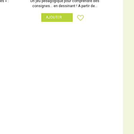
es » :
Un jeu pédagogique pour comprendre des
consignes… en dessinant ! A partir de...
AJOUTER