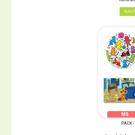
numératio
AJOU
PACK -