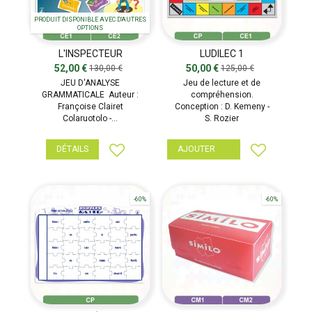
PRODUIT DISPONIBLE AVEC D'AUTRES
OPTIONS
L'INSPECTEUR
LUDILEC 1
CIRCONSTANCE
52,00 €
50,00 €
130,00 €
125,00 €
JEU D'ANALYSE
Jeu de lecture et de
GRAMMATICALE Auteur :
compréhension.
Françoise Clairet
Conception : D. Kemeny -
Colaruotolo -...
S. Rozier
DÉTAILS
AJOUTER
-60%
-60%