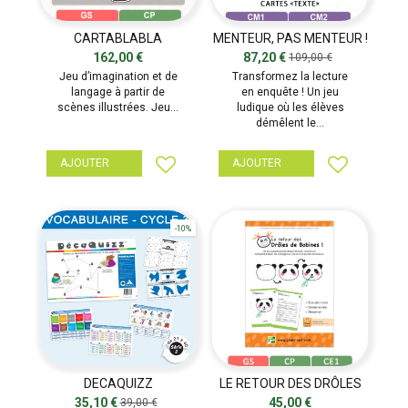
CARTABLABLA
MENTEUR, PAS MENTEUR !
162,00 €
87,20 €
109,00 €
Jeu d’imagination et de
Transformez la lecture
langage à partir de
en enquête ! Un jeu
scènes illustrées. Jeu...
ludique où les élèves
démêlent le...
AJOUTER
AJOUTER
-10%
DECAQUIZZ
LE RETOUR DES DRÔLES
VOCABULAIRE - SÉRIE 2
DE BOBINES
35,10 €
45,00 €
39,00 €