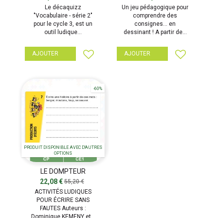
Le décaquizz
Un jeu pédagogique pour
"Vocabulaire - série 2"
comprendre des
pour le cycle 3, est un
consignes… en
outil ludique...
dessinant ! A partir de...
AJOUTER
AJOUTER
-60%
PRODUIT DISPONIBLE AVEC D'AUTRES
OPTIONS
LE DOMPTEUR
D'ORTHOGRAPHE
22,08 €
55,20 €
ACTIVITÉS LUDIQUES
POUR ÉCRIRE SANS
FAUTES Auteurs :
Dominique KEMENY et...