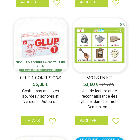
AJOUTER
AJOUTER
-60%
PRODUIT DISPONIBLE AVEC D'AUTRES
OPTIONS
GLUP 1 CONFUSIONS
MOTS EN KIT
AUDITIVES
55,00 €
53,60 €
134,00 €
Confusions auditives
Jeu de lecture et de
sourdes / sonores et
reconnaissance des
inversions. Auteurs /...
syllabes dans les mots.
Conception :...
DÉTAILS
AJOUTER