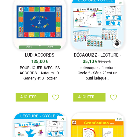
-10%
LUDI ACCORDS
DÉCAQUIZZ - LECTURE -
SÉRIE 2
135,00 €
35,10 €
39,00 €
POUR JOUER AVEC LES
Le décaquizz "Lecture -
ACCORDS ! Auteurs : D.
Cycle 2 - Série 2" est un
Kemeny et S. Rozier
outil ludique...
AJOUTER
AJOUTER
-10%
-60%