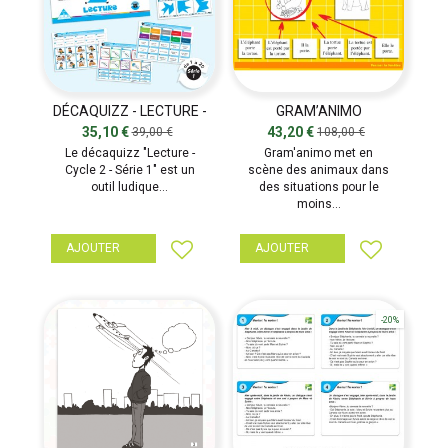
DÉCAQUIZZ - LECTURE -
GRAM’ANIMO
SÉRIE 1
35,10 €
43,20 €
39,00 €
108,00 €
Le décaquizz "Lecture -
Gram'animo met en
Cycle 2 - Série 1" est un
scène des animaux dans
outil ludique...
des situations pour le
moins...
AJOUTER
AJOUTER
-20%