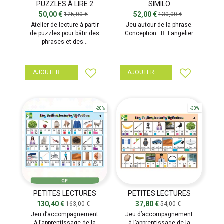
PUZZLES À LIRE 2
SIMILO
HISTOIRES NOÉ / RÉMI
50,00 €
52,00 €
125,00 €
130,00 €
Atelier de lecture à partir
Jeu autour de la phrase.
de puzzles pour bâtir des
Conception : R. Langelier
phrases et des...
AJOUTER
AJOUTER
-20%
-30%
PETITES LECTURES
PETITES LECTURES
DÉCODÉES
DÉCODÉES - THÈME
130,40 €
37,80 €
163,00 €
54,00 €
SUPPLÉMENTAIRE
Jeu d’accompagnement
Jeu d’accompagnement
à l’apprentissage de la
à l’apprentissage de la